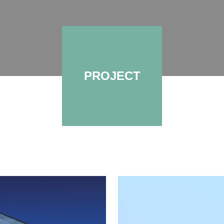
PROJECT