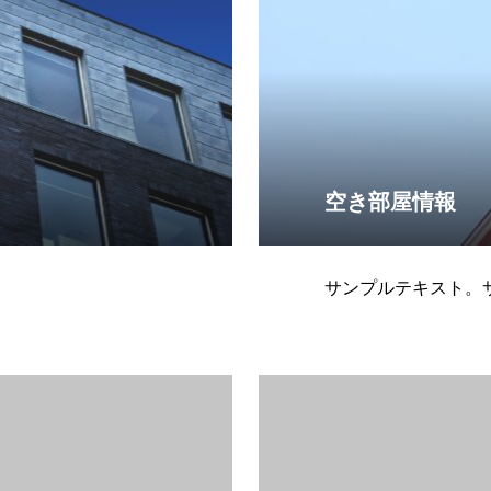
空き部屋情報
サンプルテキスト。